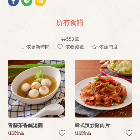
所有食譜
共
553
筆
依更新時間
依收藏數
依熱門度
青蒜茶香鹹湯圓
韓式辣炒豬肉片
桂冠食品
桂冠食品