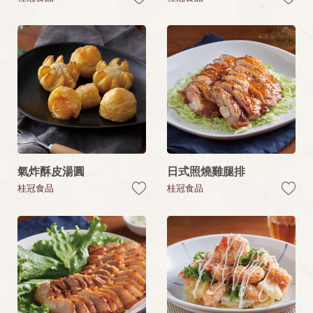
氣炸酥皮湯圓
日式照燒雞腿排
桂冠食品
桂冠食品