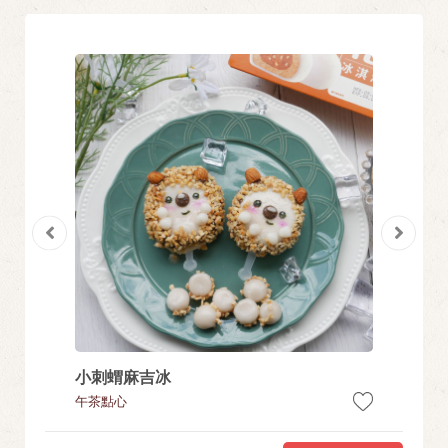
小刺蝟麻吉冰
全素炸
午茶點心
蔬食好滋