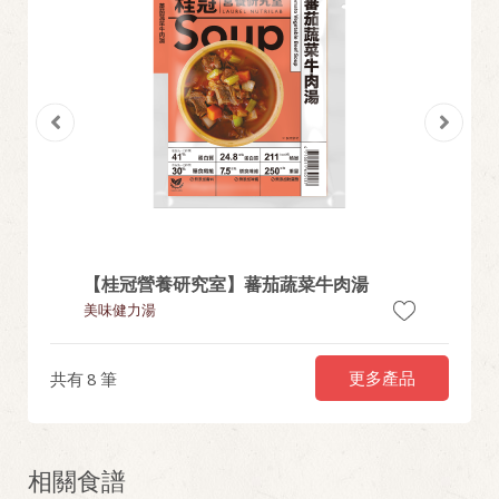
【桂冠營養研究室】蕃茄蔬菜牛肉湯
紫糯芝
美味健力湯
湯圓
更多產品
共有
8
筆
相關食譜