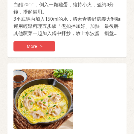
白醋20c.c.，倒入一顆雞蛋，維持小火，煮約4分
鐘，撈起備用。
3平底鍋內加入150ml的水，將素青醬野菇義大利麵
運用輕鬆料理五步驟「煮扣拌加好」加熱，最後將
其他蔬菜一起加入鍋中拌炒，放上水波蛋，擺盤即
可。
More
>