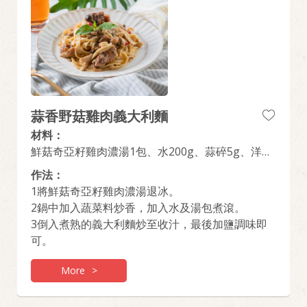
蒜香野菇雞肉義大利麵
材料：
鮮菇奇亞籽雞肉濃湯1包、水200g、蒜碎5g、洋蔥
碎25g、綜合菇50g、鹽1.5g、義大利麵170g
作法：
1將鮮菇奇亞籽雞肉濃湯退冰。
2鍋中加入蔬菜料炒香，加入水及湯包煮滾。
3倒入煮熟的義大利麵炒至收汁，最後加鹽調味即
可。
More
>