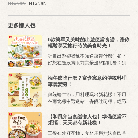
NaN
NaN
更多懶人包
6款簡單又美味的出遊便當食譜，讓你
輕鬆享受旅行時的美食時光！
計畫出遊卻猶豫不知道該帶什麼午餐？
好想在邊欣賞眼前美景邊悠閒用餐？別
擔心，我們準備了6 款簡單又美味的出遊
花便當食譜，你在旅途中享受美食的同
端午節吃什麼？富含寓意的傳統料理
時，也能輕鬆滿足胃口。跟著小編的的
華麗變身！
分享，增添家庭春遊旅行中一絲美味和
傳統端午節，用料理玩出新花樣！不用
便利吧！
在南北粽中選邊站，香酥吐司粽，輕巧
好吃滋味讚！更多經典吃食變化，讓一
樣的端午，更多的餐桌話題讓親子間好
【和風弁当食譜懶人包】準備便當不
好聊一聊。
煩惱，天天都有新花樣！
三餐在外好花錢，食材用料無法自己掌