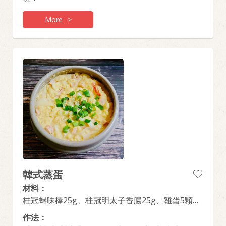
More
>
韓式蒸蛋
材料：
桂冠蟳味棒25g、桂冠明太子香腸25g、雞蛋5顆、
高湯160ml、蔥末5g、白芝麻5g、香油5g
作法：