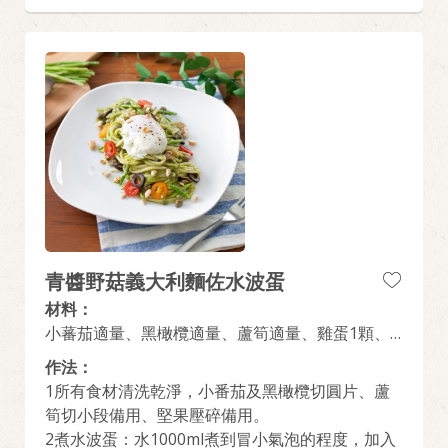
青醬野菇義大利麵佐水波蛋
材料：
小蕃茄適量、黑橄欖適量、蘆筍適量、雞蛋1顆、
橄欖油適量、起司適量、黑胡椒少許、水50ml、白
作法：
醋20ml、素青醬野菇義大利麵1盒
1所有食材清洗乾淨，小番茄及黑橄欖切圓片、蘆
筍切小段備用、堅果壓碎備用。
2煮水波蛋：水1000ml煮到冒小氣泡的程度，加入