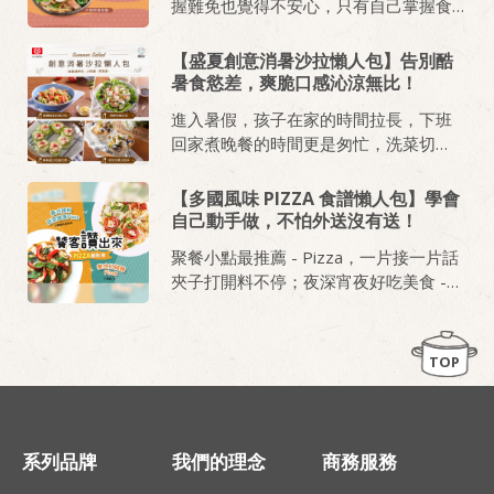
握難免也覺得不安心，只有自己掌握食
材、控制調味，才能用少少的預算，吃
到吃色香味俱全的料理。不知道怎麼下
【盛夏創意消暑沙拉懶人包】告別酷
廚？別擔心廚藝不精湛，小編準備《秋
暑食慾差，爽脆口感沁涼無比！
日和風弁当食譜懶人包》，精選兩篇超
進入暑假，孩子在家的時間拉長，下班
簡單超省時即能完成的日式風味料理，
回家煮晚餐的時間更是匆忙，洗菜切
為大家便當菜加菜。
菜、大火快炒、悶煮出菜，光用想的就
覺得熱！就覺得懶！
【多國風味 PIZZA 食譜懶人包】學會
自己動手做，不怕外送沒有送！
聚餐小點最推薦 - Pizza，一片接一片話
夾子打開料不停；夜深宵夜好吃美食 -
Pizza，看劇時一口飲料一口Pizza超滿
足，有點小餓的絕搭美味，在家也能輕
鬆做！喜歡蔬食滿點的清爽滋味，請吃
TOP
《義式繽紛蔬菜健康Pizza》，熱愛重口
味的味覺饗宴，請選《泰式打拋豬
Pizza》，兩種風味Pizza怎麼做，不藏
私的教大家！
系列品牌
我們的理念
商務服務