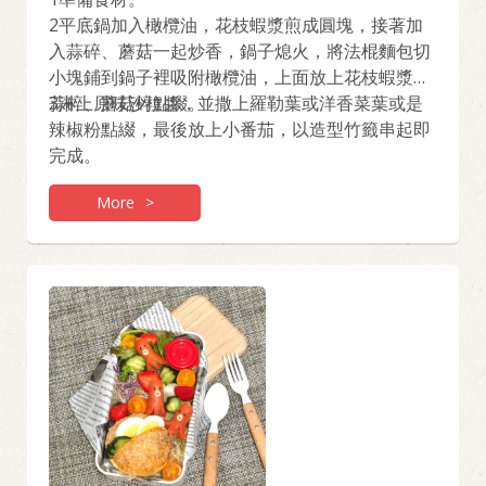
2平底鍋加入橄欖油，花枝蝦漿煎成圓塊，接著加
入蒜碎、蘑菇一起炒香，鍋子熄火，將法棍麵包切
小塊鋪到鍋子裡吸附橄欖油，上面放上花枝蝦漿、
蒜碎、蘑菇碎點綴。
3淋上原味沙拉醬，並撒上羅勒葉或洋香菜葉或是
辣椒粉點綴，最後放上小番茄，以造型竹籤串起即
完成。
More
>