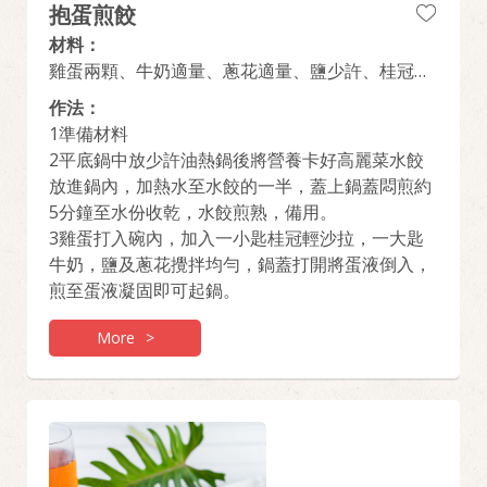
抱蛋煎餃
材料：
雞蛋兩顆、牛奶適量、蔥花適量、鹽少許、桂冠輕
沙拉、營養卡好高麗菜水餃
作法：
1準備材料
2平底鍋中放少許油熱鍋後將營養卡好高麗菜水餃
放進鍋內，加熱水至水餃的一半，蓋上鍋蓋悶煎約
5分鐘至水份收乾，水餃煎熟，備用。
3雞蛋打入碗內，加入一小匙桂冠輕沙拉，一大匙
牛奶，鹽及蔥花攪拌均勻，鍋蓋打開將蛋液倒入，
煎至蛋液凝固即可起鍋。
More
>