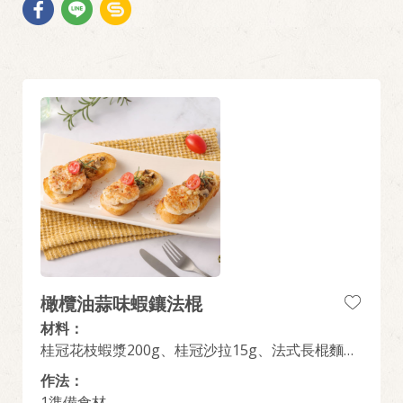
橄欖油蒜味蝦鑲法棍
材料：
桂冠花枝蝦漿200g、桂冠沙拉15g、法式長棍麵包
1條250g、蘑菇100g、蒜頭30g、羅勒葉/洋香菜葉
作法：
5g、辣椒粉3g
1準備食材。