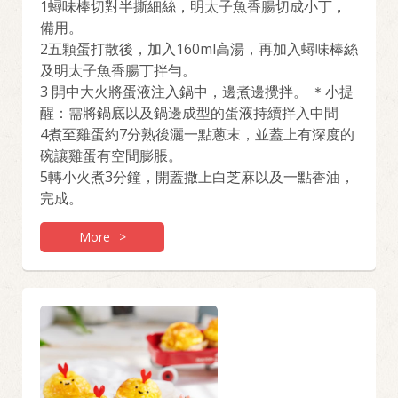
1蟳味棒切對半撕細絲，明太子魚香腸切成小丁，
備用。
2五顆蛋打散後，加入160ml高湯，再加入蟳味棒絲
及明太子魚香腸丁拌勻。
3 開中大火將蛋液注入鍋中，邊煮邊攪拌。 ＊小提
醒：需將鍋底以及鍋邊成型的蛋液持續拌入中間
4煮至雞蛋約7分熟後灑一點蔥末，並蓋上有深度的
碗讓雞蛋有空間膨脹。
5轉小火煮3分鐘，開蓋撒上白芝麻以及一點香油，
完成。
More
>