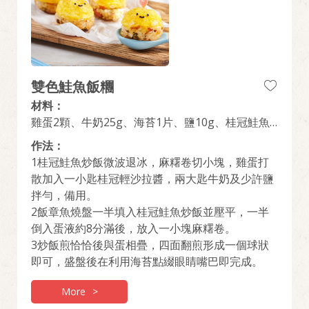
雙色鮭魚飯糰
材料：
雞蛋2顆、牛奶25g、海苔1片、鹽10g、桂冠鮭魚
炒飯1盒、桂冠輕沙拉1條、黃金麻糬捲1盒
作法：
1桂冠鮭魚炒飯微波退冰，麻糬卷切小塊，雞蛋打
散加入一小匙桂冠輕沙拉醬，兩大匙牛奶及少許鹽
拌勻，備用。
2飯章魚燒盤一半填入桂冠鮭魚炒飯並壓平，一半
倒入蛋液約8分滿後，放入一小塊麻糬卷。
3炒飯煎恰恰後與蛋相疊，四面翻煎形成一個球狀
即可，盛盤後在利用海苔點綴眼睛嘴巴即完成。
More
>