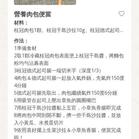
營養肉包便當
材料：
桂冠肉包1顆、桂冠千島沙拉10g、桂冠德式起司腸
3條、麵包粉5g、水煮蛋1顆、小黃瓜1條、其他配
作法：
菜自行斟酌份量
1準備食材
2取1顆冷藏桂冠肉包表面塗上桂冠千島醬，將麵包
粉均勻沾裹表面
3桂冠德式起司腸一端切米字（深度1/3）
4肉包＆德式起司腸一起放入氣炸鍋，先氣炸150度
4分鐘
5德式起司腸先取出，肉包繼續氣炸150度6分鐘
6用吸管在起司上壓出章魚的圓圈嘴巴
7用桂冠千島沙拉醬黏上五官，小章魚香腸即完成
8將肉包中間剖開不斷，擠一些千島沙拉醬，並放
入小黃瓜、水煮蛋切片
9依照喜好擺上生菜沙拉＆小章魚香腸，便當完成
啦！