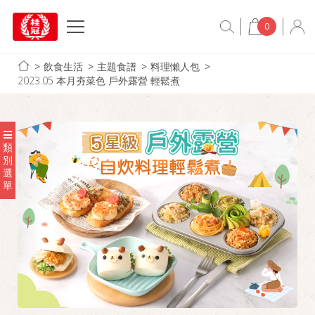
0
飲食生活
主題食譜
料理懶人包
2023.05 本月夯菜色 戶外露營 輕鬆煮
類
別
選
單