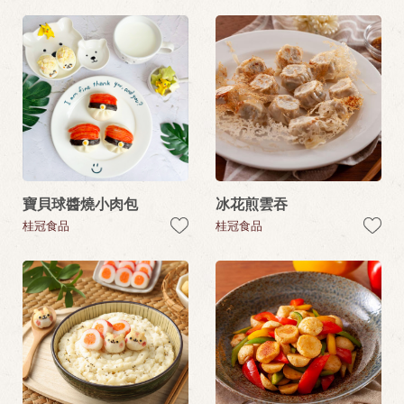
寶貝球醬燒小肉包
冰花煎雲吞
桂冠食品
桂冠食品