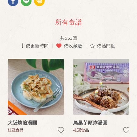
所有食譜
共
553
筆
依更新時間
依收藏數
依熱門度
大阪燒煎湯圓
鳥巢芋頭炸湯圓
桂冠食品
桂冠食品