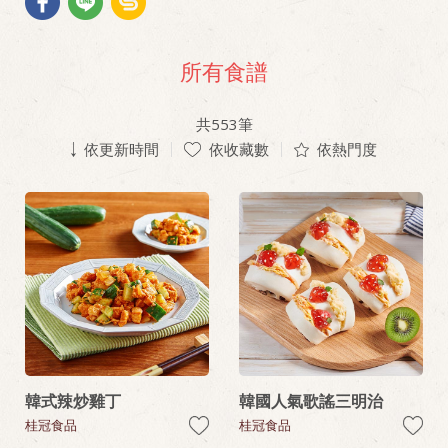
所有食譜
共
553
筆
依更新時間
依收藏數
依熱門度
韓式辣炒雞丁
韓國人氣歌謠三明治
桂冠食品
桂冠食品