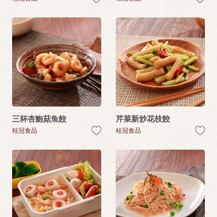
三杯杏鮑菇魚餃
芹菜新炒花枝餃
桂冠食品
桂冠食品