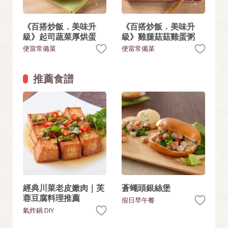
《百搭炒飯．美味升
《百搭炒飯．美味升
級》起司蔬菜厚烘蛋
級》雞腿菇菇雞蛋粥
便當常備菜
便當常備菜
推薦食譜
經典川菜老皮嫩肉｜芙
蒼蠅頭銀絲堡
蓉豆腐料理推薦
假日早午餐
氣炸鍋 DIY