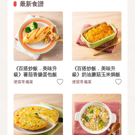
最新食譜
《百搭炒飯．美味升
《百搭炒飯．美味升
級》蕃茄香腸蛋包飯
級》奶油蘑菇玉米焗飯
便當常備菜
便當常備菜