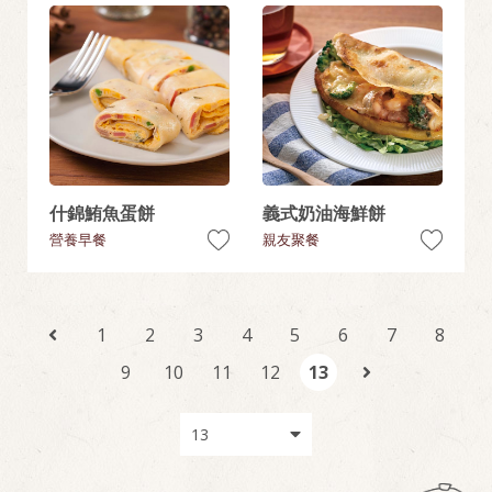
什錦鮪魚蛋餅
義式奶油海鮮餅
營養早餐
親友聚餐
1
2
3
4
5
6
7
8
9
10
11
12
13