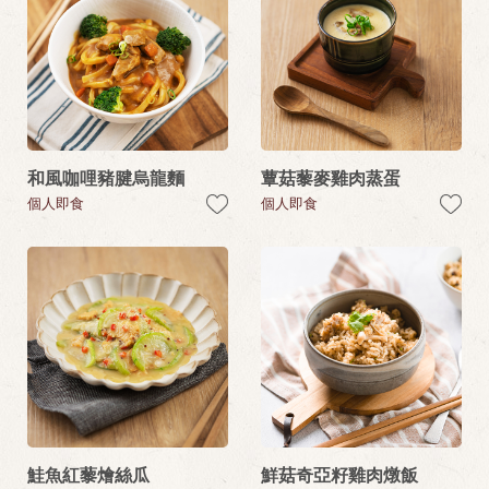
和風咖哩豬腱烏龍麵
蕈菇藜麥雞肉蒸蛋
個人即食
個人即食
鮭魚紅藜燴絲瓜
鮮菇奇亞籽雞肉燉飯