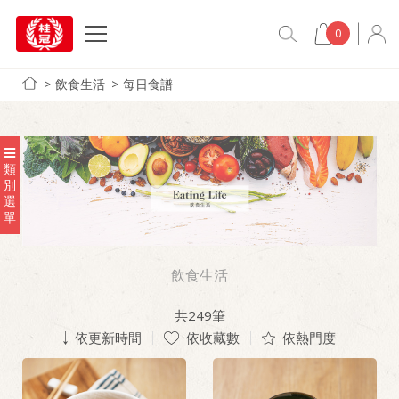
0
飲食生活
每日食譜
類
別
選
單
飲食生活
共
249
筆
依更新時間
依收藏數
依熱門度