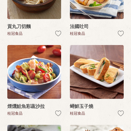
貢丸刀切麵
法國吐司
桂冠食品
桂冠食品
煙燻鮭魚彩蔬沙拉
蟳鮮玉子燒
桂冠食品
桂冠食品