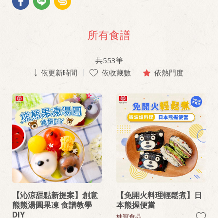
所有食譜
共
553
筆
依更新時間
依收藏數
依熱門度
【沁涼甜點新提案】創意
【免開火料理輕鬆煮】日
熊熊湯圓果凍 食譜教學
本熊握便當
DIY
桂冠食品