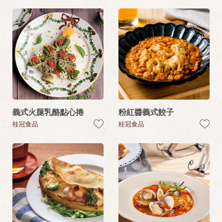
義式火腿乳酪點心捲
粉紅醬義式餃子
桂冠食品
桂冠食品