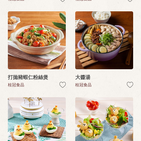
打拋豬蝦仁粉絲煲
大醬湯
桂冠食品
桂冠食品