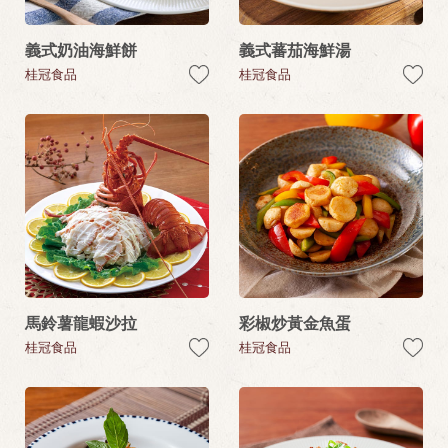
義式奶油海鮮餅
義式蕃茄海鮮湯
桂冠食品
桂冠食品
馬鈴薯龍蝦沙拉
彩椒炒黃金魚蛋
桂冠食品
桂冠食品