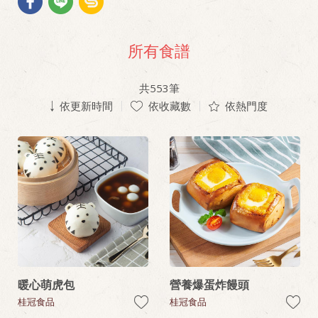
所有食譜
共
553
筆
依更新時間
依收藏數
依熱門度
暖心萌虎包
營養爆蛋炸饅頭
桂冠食品
桂冠食品