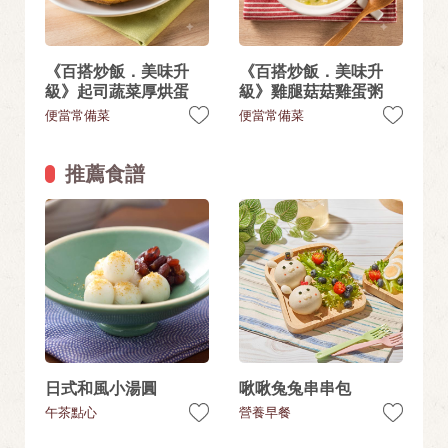
《百搭炒飯．美味升
《百搭炒飯．美味升
級》起司蔬菜厚烘蛋
級》雞腿菇菇雞蛋粥
便當常備菜
便當常備菜
推薦食譜
日式和風小湯圓
啾啾兔兔串串包
午茶點心
營養早餐