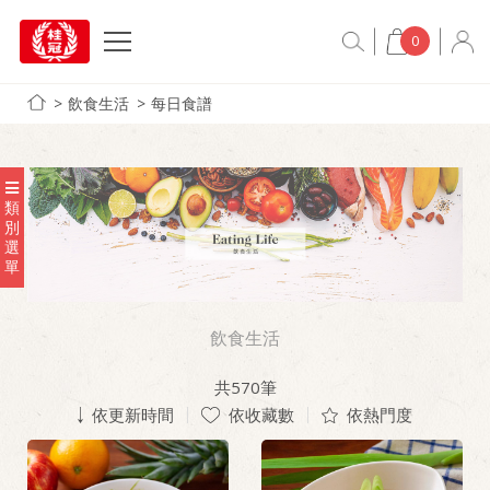
0
飲食生活
每日食譜
類
別
選
單
飲食生活
共
570
筆
依更新時間
依收藏數
依熱門度