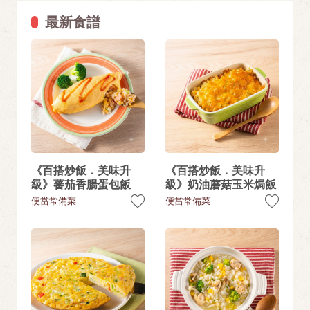
最新食譜
《百搭炒飯．美味升
《百搭炒飯．美味升
級》蕃茄香腸蛋包飯
級》奶油蘑菇玉米焗飯
便當常備菜
便當常備菜