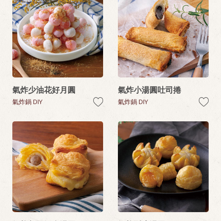
氣炸少油花好月圓
氣炸小湯圓吐司捲
氣炸鍋 DIY
氣炸鍋 DIY