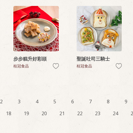
步步糕升好彩頭
聖誕吐司三騎士
桂冠食品
桂冠食品
2
3
4
5
6
7
8
9
18
19
20
21
22
23
24