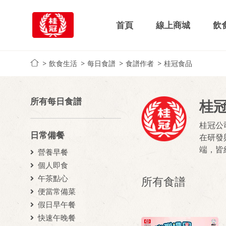
首頁
線上商城
飲
飲食生活
每日食譜
食譜作者
桂冠食品
所有每日食譜
桂
桂冠公
日常備餐
在研發
端，皆
營養早餐
個人即食
午茶點心
所有食譜
便當常備菜
假日早午餐
快速午晚餐