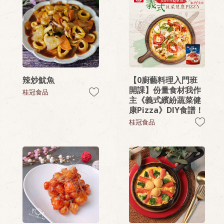
辣炒魷魚
【0廚藝料理入門班
開課】份量食材我作
桂冠食品
主《義式繽紛蔬菜健
康Pizza》DIY食譜！
桂冠食品