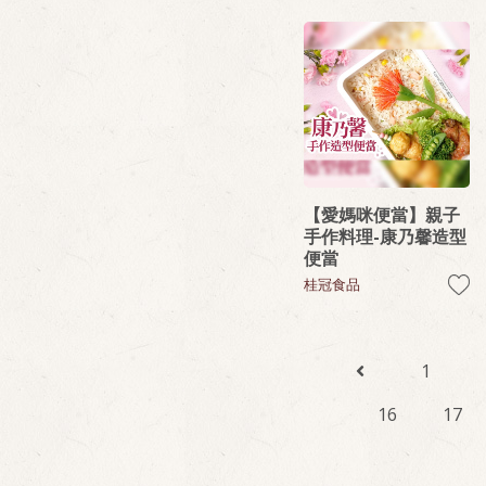
【愛媽咪便當】親子
手作料理-康乃馨造型
便當
桂冠食品
1
16
17