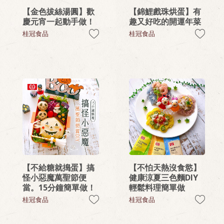
【金色拔絲湯圓】歡
【錦鯉戲珠烘蛋】有
慶元宵一起動手做！
趣又好吃的開運年菜
桂冠食品
桂冠食品
【不給糖就搗蛋】搞
【不怕天熱沒食慾】
怪小惡魔萬聖節便
健康涼夏三色麵DIY
當。15分鐘簡單做！
輕鬆料理簡單做
桂冠食品
桂冠食品