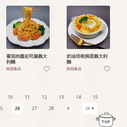
蕃茄肉醬起司腸義大
奶油培根焗蛋義大利
利麵
麵
桂冠食品
桂冠食品
10
11
12
13
14
15
25
26
27
28
TOP