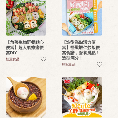
【角落生物野餐點心
【造型滿點活力便
便當】超人氣療癒便
當】怪獸蝦仁炒飯便
當DIY
當食譜，營養滿點！
造型滿分！
桂冠食品
桂冠食品