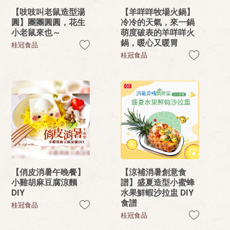
【吱吱叫老鼠造型湯
【羊咩咩牧場火鍋】
圓】團團圓圓，花生
冷冷的天氣，來一鍋
小老鼠來也～
萌度破表的羊咩咩火
鍋，暖心又暖胃
桂冠食品
桂冠食品
【俏皮消暑午晚餐】
【涼補消暑創意食
小雞胡麻豆腐涼麵
譜】盛夏造型小蜜蜂
DIY
水果鮮蝦沙拉盅 DIY
食譜
桂冠食品
桂冠食品