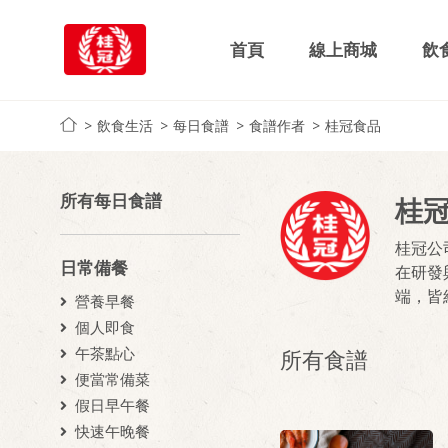
首頁
線上商城
飲
飲食生活
每日食譜
食譜作者
桂冠食品
所有每日食譜
桂
桂冠公
日常備餐
在研發
端，皆
營養早餐
個人即食
午茶點心
所有食譜
便當常備菜
假日早午餐
快速午晚餐