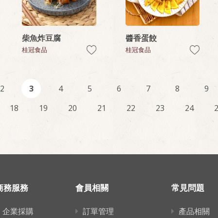
柴魚炸豆腐
醬香蛋餃
桂冠食品
桂冠食品
2
3
4
5
6
7
8
9
18
19
20
21
22
23
24
商務服務
會員相關
常見問題
企業採購
訂單管理
產品相關