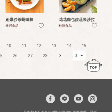
蔥爆沙茶蟳味棒
花花肉包佐蔬果沙拉
桂冠食品
桂冠食品
10
11
12
13
14
15
25
26
27
28
TOP