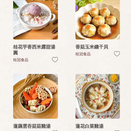
桂花芋香西米露甜湯
香菇玉米鑲干貝
圓
桂冠食品
桂冠食品
蓮藕雲吞菇菇雞湯
蓮花白菜雞湯