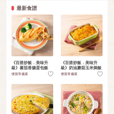
最新食譜
《百搭炒飯．美味升
《百搭炒飯．美味升
級》蕃茄香腸蛋包飯
級》奶油蘑菇玉米焗飯
便當常備菜
便當常備菜