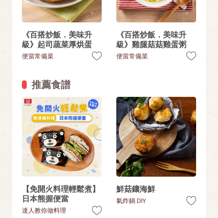
《百搭炒飯．美味升
《百搭炒飯．美味升
級》起司蔬菜厚烘蛋
級》雞腿菇菇雞蛋粥
便當常備菜
便當常備菜
推薦食譜
【免開火料理輕鬆煮】
鮮菇鑲海鮮
日本熊握便當
氣炸鍋 DIY
達人教你做料理