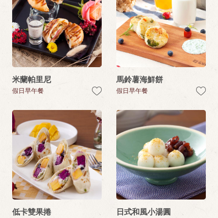
米蘭帕里尼
馬鈴薯海鮮餅
假日早午餐
假日早午餐
低卡雙果捲
日式和風小湯圓