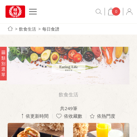
0
飲食生活
每日食譜
類
別
選
單
飲食生活
共
249
筆
依更新時間
依收藏數
依熱門度