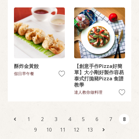
酥炸金黃餃
【創意手作Pizza好簡
單】大小剛好製作容易
假日早午餐
泰式打拋豬Pizza 食譜
教學
達人教你做料理
1
2
3
4
5
6
7
8
9
10
11
12
13