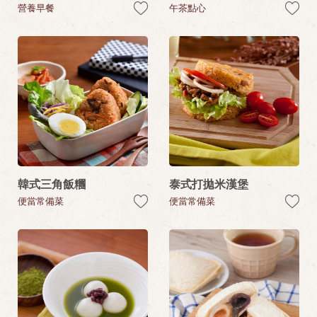
營養早餐
午茶點心
韓式三角飯糰
泰式打拋米漢堡
便當常備菜
便當常備菜