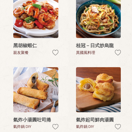
黑胡椒蝦仁
桂冠－日式炒烏龍
親友聚餐
異國風料理
氣炸小湯圓吐司捲
氣炸起司鮮肉湯圓
氣炸鍋 DIY
氣炸鍋 DIY