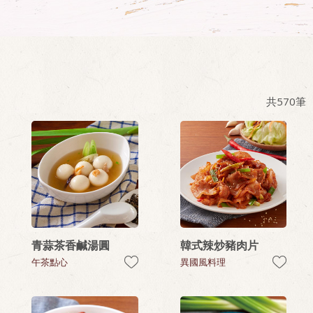
共
570
筆
青蒜茶香鹹湯圓
韓式辣炒豬肉片
午茶點心
異國風料理