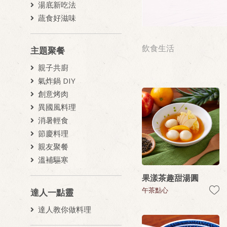
湯底新吃法
蔬食好滋味
飲食生活
主題聚餐
親子共廚
氣炸鍋 DIY
創意烤肉
異國風料理
消暑輕食
節慶料理
親友聚餐
溫補驅寒
果漾茶趣甜湯圓
午茶點心
達人一點靈
達人教你做料理