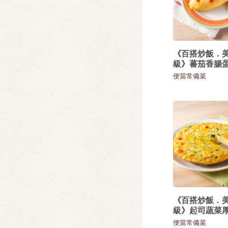
《百搭炒飯．
級》蕃茄香腸
便當常備菜
《百搭炒飯．
級》起司蔬菜
便當常備菜