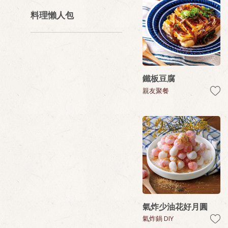
料理懶人包
鐵板豆腐
親友聚餐
氣炸少油花好月圓
氣炸鍋 DIY