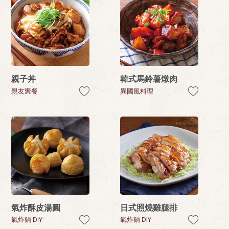
親子丼
韓式馬鈴薯燉肉
親友聚餐
異國風料理
氣炸酥皮湯圓
日式照燒雞腿排
氣炸鍋 DIY
氣炸鍋 DIY