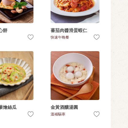
心餅
蕃茄肉醬滑蛋蝦仁
快速午晚餐
藜燴絲瓜
金黃酒釀湯圓
溫補驅寒