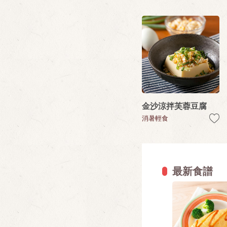
金沙涼拌芙蓉豆腐
消暑輕食
最新食譜