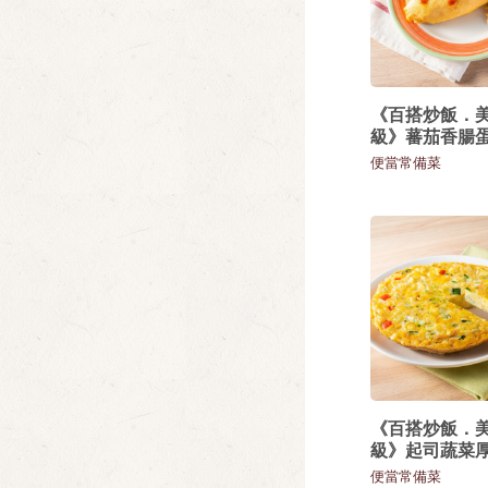
《百搭炒飯．
級》蕃茄香腸
便當常備菜
《百搭炒飯．
級》起司蔬菜
便當常備菜