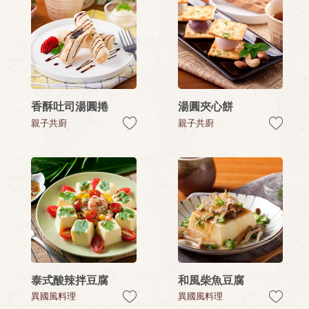
香酥吐司湯圓捲
湯圓夾心餅
親子共廚
親子共廚
泰式酸辣拌豆腐
和風柴魚豆腐
異國風料理
異國風料理