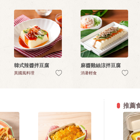
韓式辣醬拌豆腐
麻醬雞絲涼拌豆腐
異國風料理
消暑輕食
推薦