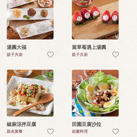
湯圓大福
當草莓遇上湯圓
親子共廚
親子共廚
椒麻涼拌豆腐
田園豆腐沙拉
親友聚餐
節慶料理