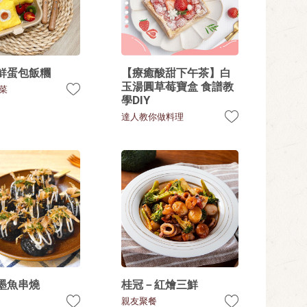
鮮蛋包飯糰
【療癒酸甜下午茶】白
玉湯圓草莓寶盒 食譜教
菜
學DIY
達人教你做料理
墨魚串燒
桂冠－紅燴三鮮
親友聚餐