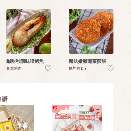
鹹甜秒讚味噌烤魚
魔法嫩雞蔬菜煎餅
創意烤肉
氣炸鍋 DIY
食譜