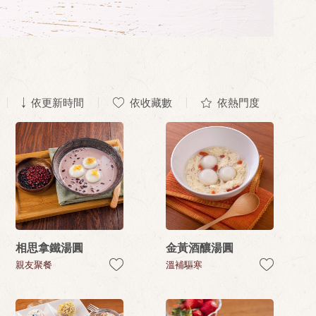
依更新時間
依收藏數
依熱門度
相思拿鐵湯圓
金黃酒釀湯圓
親友聚餐
溫補驅寒