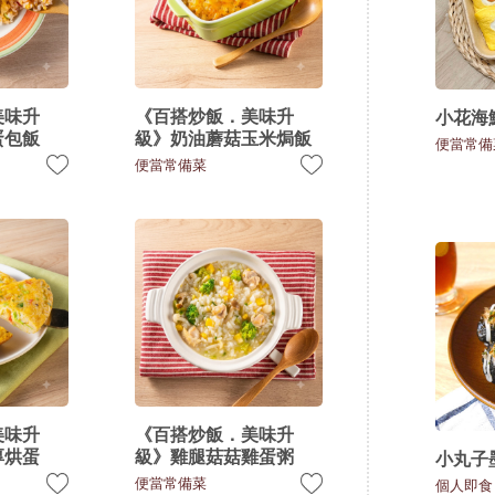
美味升
《百搭炒飯．美味升
小花海
蛋包飯
級》奶油蘑菇玉米焗飯
便當常備
便當常備菜
美味升
《百搭炒飯．美味升
厚烘蛋
級》雞腿菇菇雞蛋粥
小丸子
便當常備菜
個人即食