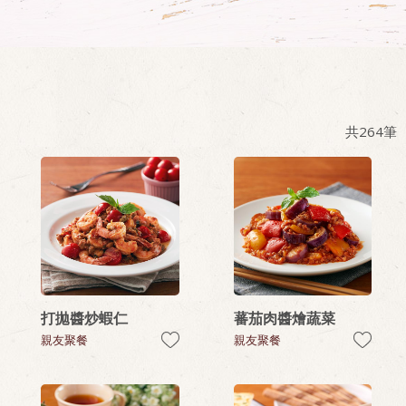
共
264
筆
打拋醬炒蝦仁
蕃茄肉醬燴蔬菜
親友聚餐
親友聚餐