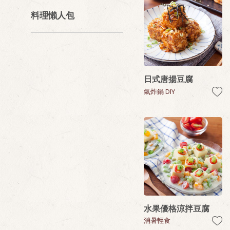
料理懶人包
日式唐揚豆腐
氣炸鍋 DIY
水果優格涼拌豆腐
消暑輕食