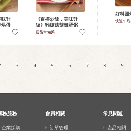
好料照
美味升
《百搭炒飯．美味升
快速午晚
厚烘蛋
級》雞腿菇菇雞蛋粥
便當常備菜
2
3
4
5
6
7
8
9
商務服務
會員相關
常見問題
企業採購
訂單管理
產品相關