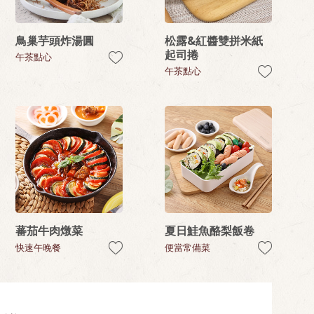
鳥巢芋頭炸湯圓
松露&紅醬雙拼米紙
起司捲
午茶點心
午茶點心
蕃茄牛肉燉菜
夏日鮭魚酪梨飯卷
快速午晚餐
便當常備菜