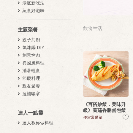
湯底新吃法
蔬食好滋味
飲食生活
主題聚餐
親子共廚
氣炸鍋 DIY
創意烤肉
異國風料理
消暑輕食
節慶料理
親友聚餐
溫補驅寒
《百搭炒飯．美味升
級》蕃茄香腸蛋包飯
達人一點靈
便當常備菜
達人教你做料理