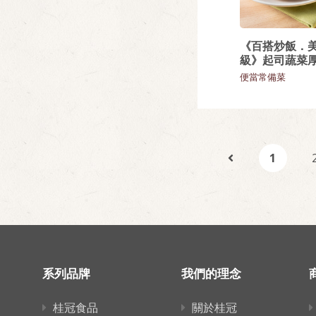
《百搭炒飯．
級》起司蔬菜
便當常備菜
1
系列品牌
我們的理念
桂冠食品
關於桂冠