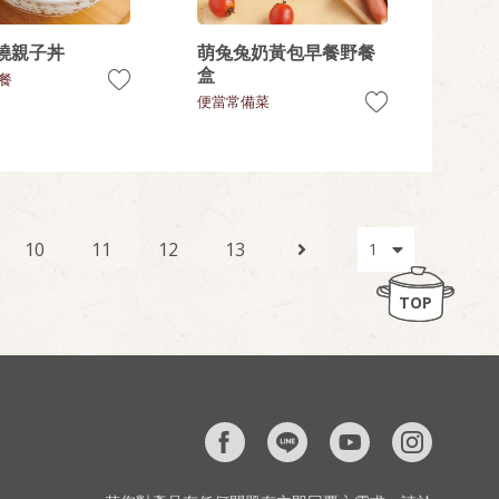
燒親子丼
萌兔兔奶黃包早餐野餐
盒
餐
便當常備菜
10
11
12
13
TOP