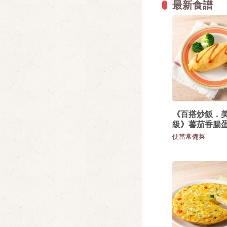
最新食譜
《百搭炒飯．
級》蕃茄香腸
便當常備菜