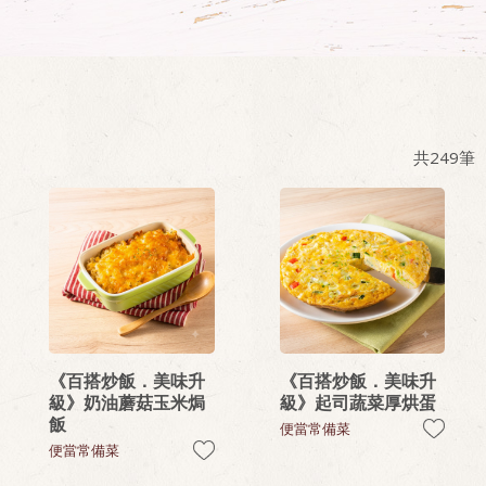
共
249
筆
《百搭炒飯．美味升
《百搭炒飯．美味升
級》奶油蘑菇玉米焗
級》起司蔬菜厚烘蛋
飯
便當常備菜
便當常備菜