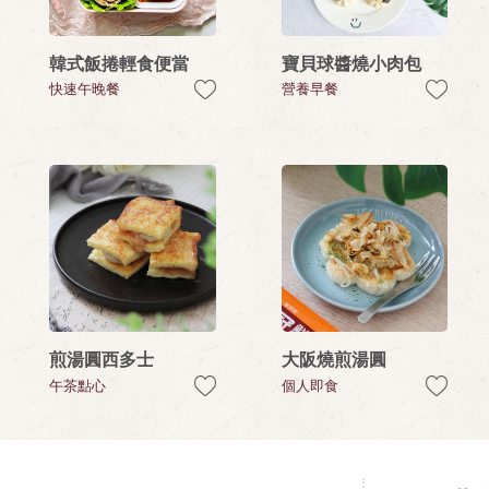
韓式飯捲輕食便當
寶貝球醬燒小肉包
快速午晚餐
營養早餐
煎湯圓西多士
大阪燒煎湯圓
午茶點心
個人即食