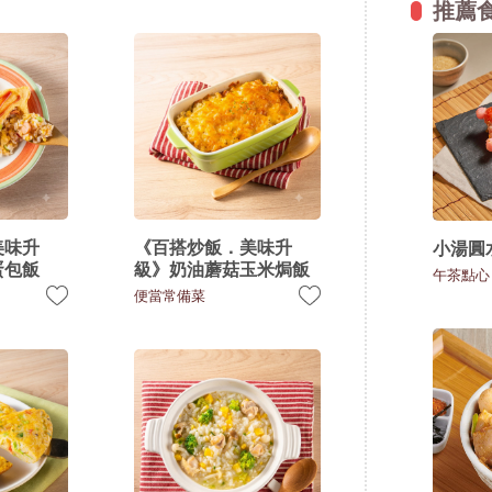
推薦
美味升
《百搭炒飯．美味升
小湯圓
蛋包飯
級》奶油蘑菇玉米焗飯
午茶點心
便當常備菜