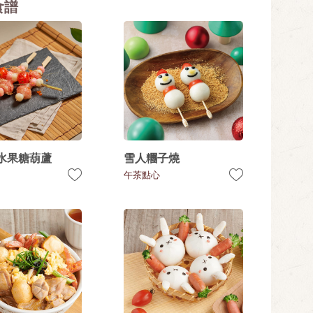
食譜
水果糖葫蘆
雪人糰子燒
午茶點心