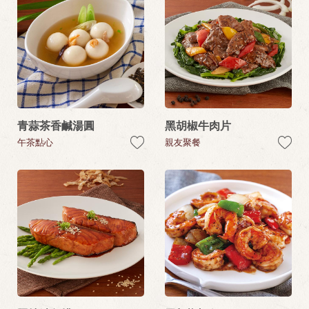
青蒜茶香鹹湯圓
黑胡椒牛肉片
午茶點心
親友聚餐