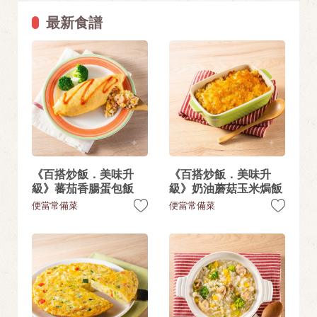
最新食譜
《百搭炒飯．美味升
《百搭炒飯．美味升
級》蕃茄香腸蛋包飯
級》奶油蘑菇玉米焗飯
便當常備菜
便當常備菜