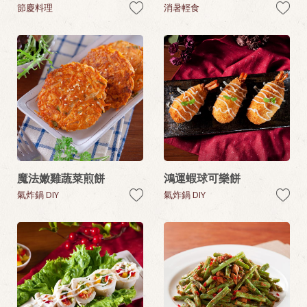
節慶料理
消暑輕食
魔法嫩雞蔬菜煎餅
鴻運蝦球可樂餅
氣炸鍋 DIY
氣炸鍋 DIY