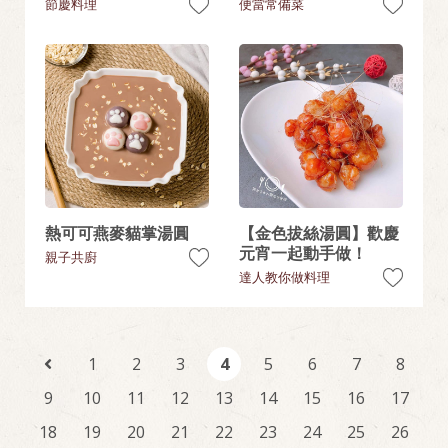
節慶料理
便當常備菜
熱可可燕麥貓掌湯圓
【金色拔絲湯圓】歡慶
元宵一起動手做！
親子共廚
達人教你做料理
1
2
3
4
5
6
7
8
9
10
11
12
13
14
15
16
17
18
19
20
21
22
23
24
25
26