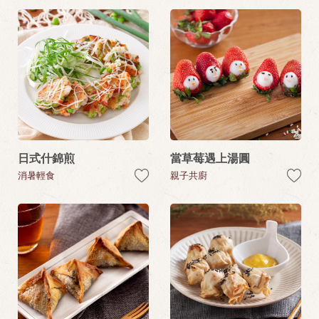
日式什錦煎
當草莓遇上湯圓
消暑輕食
親子共廚