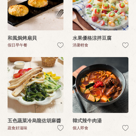
和風焗烤扇貝
水果優格涼拌豆腐
假日早午餐
消暑輕食
五色蔬菜冷烏龍佐胡麻醬
韓式辣牛肉湯
蔬食好滋味
個人即食