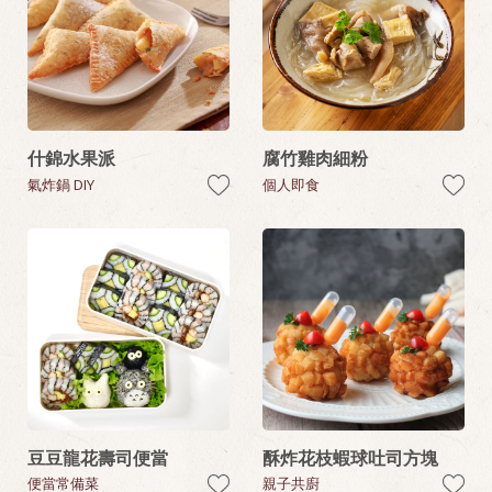
什錦水果派
腐竹雞肉細粉
氣炸鍋 DIY
個人即食
豆豆龍花壽司便當
酥炸花枝蝦球吐司方塊
便當常備菜
親子共廚