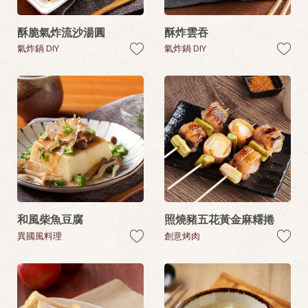
酥脆氣炸流沙湯圓
酥炸雲吞
氣炸鍋 DIY
氣炸鍋 DIY
和風柴魚豆腐
照燒豬五花黃金麻糬捲
異國風料理
創意烤肉