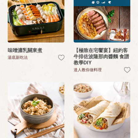
味噌濃乳關東煮
【極致在宅饗宴】紐約客
牛排佐波隆那肉醬麵 食譜
湯底新吃法
教學DIY
達人教你做料理