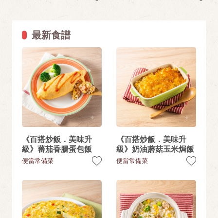
最新食譜
《百搭炒飯．美味升
《百搭炒飯．美味升
級》蕃茄香腸蛋包飯
級》奶油蘑菇玉米焗飯
便當常備菜
便當常備菜