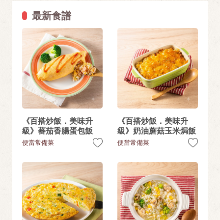
最新食譜
《百搭炒飯．美味升
《百搭炒飯．美味升
級》蕃茄香腸蛋包飯
級》奶油蘑菇玉米焗飯
便當常備菜
便當常備菜