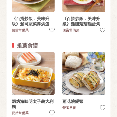
《百搭炒飯．美味升
《百搭炒飯．美味升
級》起司蔬菜厚烘蛋
級》雞腿菇菇雞蛋粥
便當常備菜
便當常備菜
推薦食譜
焗烤海味明太子義大利
蔥花燒饅頭
麵
營養早餐
便當常備菜