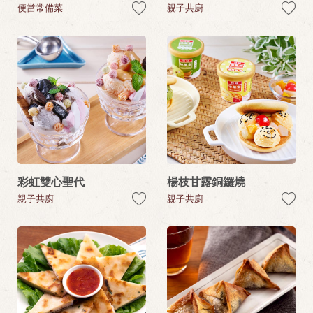
便當常備菜
親子共廚
彩虹雙心聖代
楊枝甘露銅鑼燒
親子共廚
親子共廚