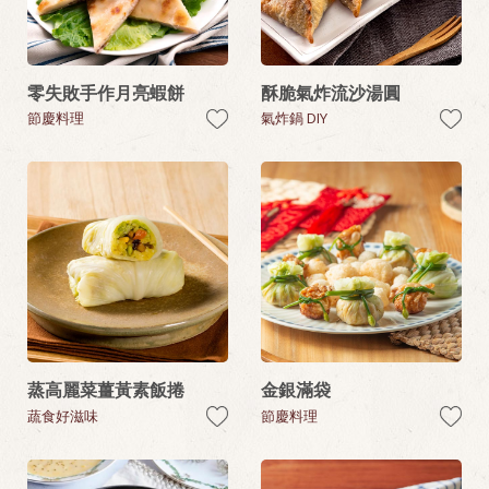
零失敗手作月亮蝦餅
酥脆氣炸流沙湯圓
節慶料理
氣炸鍋 DIY
蒸高麗菜薑黃素飯捲
金銀滿袋
蔬食好滋味
節慶料理