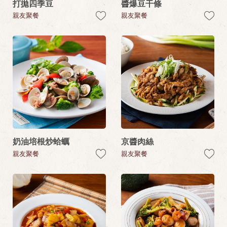
打拋四季豆
醬爆豆干條
親友聚餐
親友聚餐
奶油培根炒蛤蠣
京醬肉絲
親友聚餐
親友聚餐