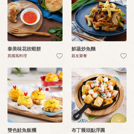
泰美味花枝蝦餅
鮮蔬炒魚麵
異國風料理
親友聚餐
雙色鮭魚飯糰
布丁饅頭點浮圓