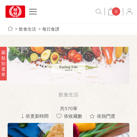
0
飲食生活
每日食譜
類
別
選
單
飲食生活
共
570
筆
依更新時間
依收藏數
依熱門度