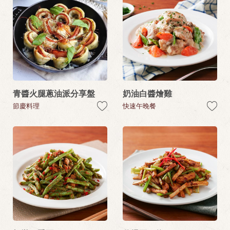
青醬火腿蔥油派分享盤
奶油白醬燴雞
節慶料理
快速午晚餐