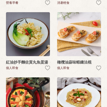
營養早餐
消暑輕食
紅油抄手麵佐貢丸魚蛋湯
橄欖油蒜味蝦鑲法棍
個人即食
個人即食