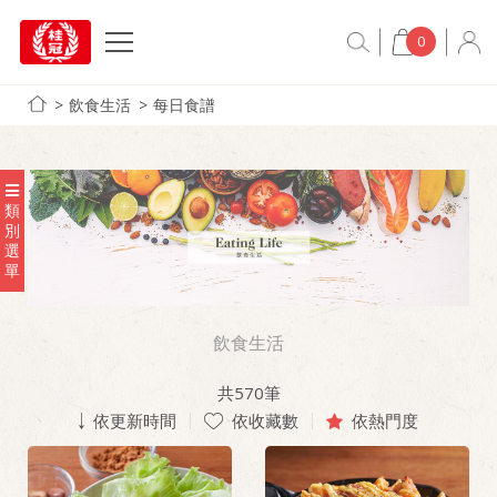
0
飲食生活
每日食譜
類
別
選
單
飲食生活
共
570
筆
依更新時間
依收藏數
依熱門度