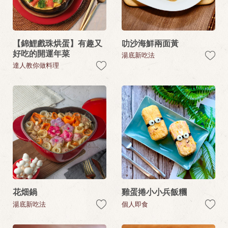
【錦鯉戲珠烘蛋】有趣又
叻沙海鮮兩面黃
好吃的開運年菜
湯底新吃法
達人教你做料理
花畑鍋
雞蛋捲小小兵飯糰
湯底新吃法
個人即食