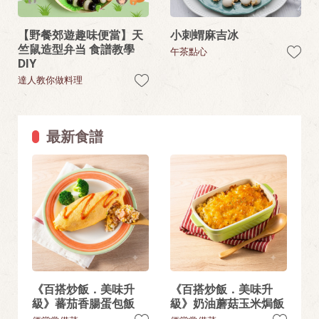
【野餐郊遊趣味便當】天
小刺蝟麻吉冰
竺鼠造型弁当 食譜教學
午茶點心
DIY
達人教你做料理
最新食譜
《百搭炒飯．美味升
《百搭炒飯．美味升
級》蕃茄香腸蛋包飯
級》奶油蘑菇玉米焗飯