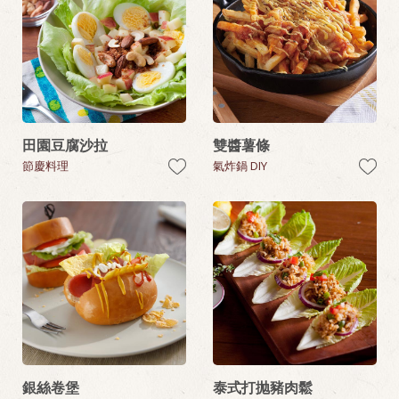
田園豆腐沙拉
雙醬薯條
節慶料理
氣炸鍋 DIY
銀絲卷堡
泰式打抛豬肉鬆