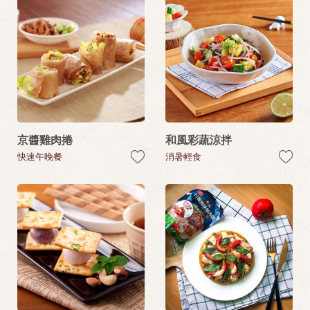
京醬雞肉捲
和風彩蔬涼拌
快速午晚餐
消暑輕食