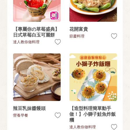
【專屬你の草莓盛典】
花開富貴
日式草莓白玉可麗餅
節慶料理
達人教你做料理
辣豆乳抹醬饅頭
【造型料理簡單動手
做！】小獅子鮭魚炸飯
營養早餐
糰
達人教你做料理