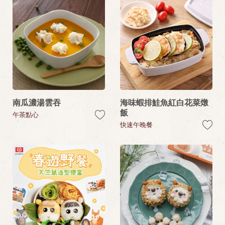
南瓜濃湯雲吞
海味蝦排鮭魚紅白花菜燉
飯
午茶點心
快速午晚餐