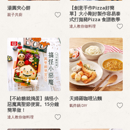
湯圓夾心餅
【創意手作Pizza好簡
單】大小剛好製作容易泰
親子共廚
式打拋豬Pizza 食譜教學
達人教你做料理
【不給糖就搗蛋】搞怪小
天婦羅咖哩沾麵
惡魔萬聖節便當。15分鐘
氣炸鍋 DIY
簡單做！
達人教你做料理