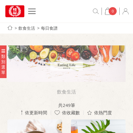
0
飲食生活
每日食譜
類
別
選
單
飲食生活
共
249
筆
依更新時間
依收藏數
依熱門度