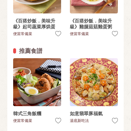
《百搭炒飯．美味升
《百搭炒飯．美味升
級》起司蔬菜厚烘蛋
級》雞腿菇菇雞蛋粥
便當常備菜
便當常備菜
推薦食譜
韓式三角飯糰
如意翡翠豚福氣
便當常備菜
湯底新吃法