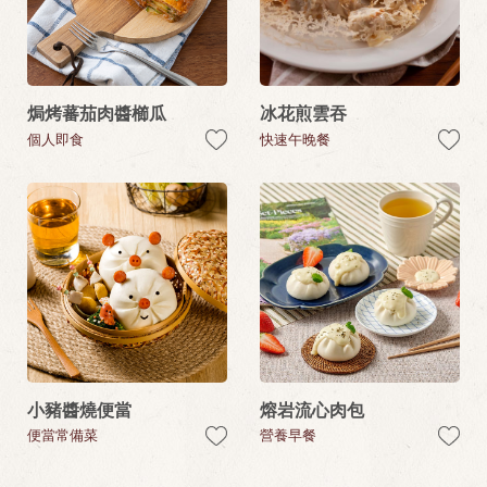
焗烤蕃茄肉醬櫛瓜
冰花煎雲吞
個人即食
快速午晚餐
小豬醬燒便當
熔岩流心肉包
便當常備菜
營養早餐