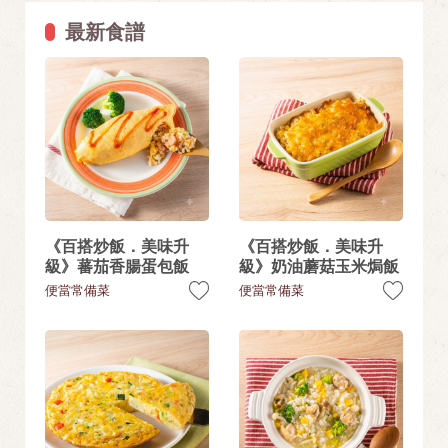
最新食譜
《百搭炒飯．美味升
《百搭炒飯．美味升
級》蕃茄香腸蛋包飯
級》奶油蘑菇玉米焗飯
便當常備菜
便當常備菜