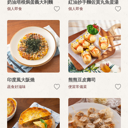
奶油培根焗蛋義大利麵
紅油抄手麵佐貢丸魚蛋湯
個人即食
個人即食
印度風大阪燒
熊熊豆皮壽司
蔬食好滋味
便當常備菜