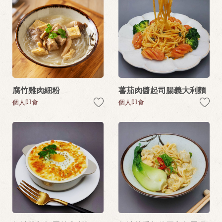
腐竹雞肉細粉
蕃茄肉醬起司腸義大利麵
個人即食
個人即食