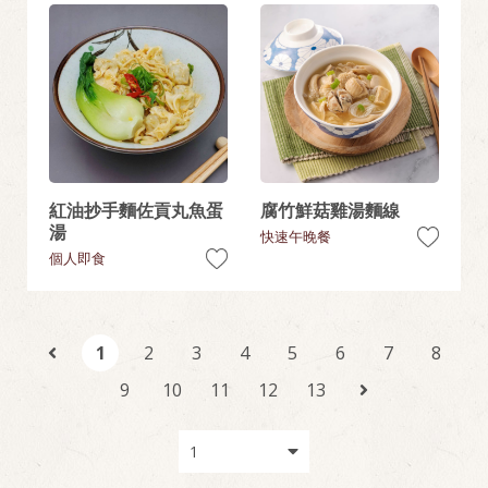
紅油抄手麵佐貢丸魚蛋
腐竹鮮菇雞湯麵線
湯
快速午晚餐
個人即食
1
2
3
4
5
6
7
8
9
10
11
12
13