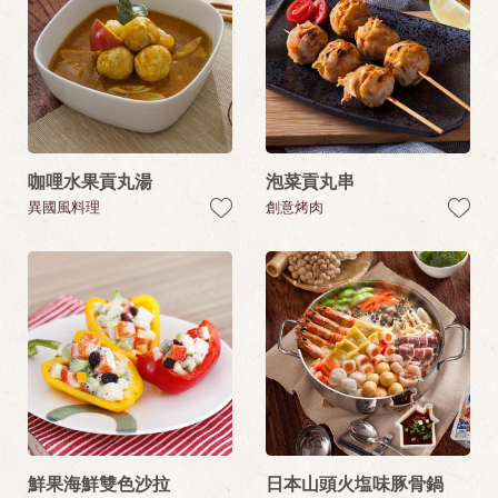
咖哩水果貢丸湯
泡菜貢丸串
異國風料理
創意烤肉
鮮果海鮮雙色沙拉
日本山頭火塩味豚骨鍋