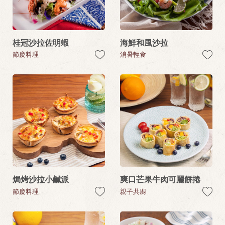
桂冠沙拉佐明蝦
海鮮和風沙拉
節慶料理
消暑輕食
焗烤沙拉小鹹派
爽口芒果牛肉可麗餅捲
節慶料理
親子共廚