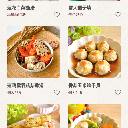
蓮花白菜雞湯
雪人糰子燒
湯底新吃法
午茶點心
蓮藕雲吞菇菇雞湯
香菇玉米鑲干貝
個人即食
個人即食