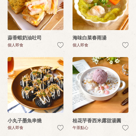
蒜香蝦奶油吐司
海味白菜春雨湯
個人即食
個人即食
小丸子墨魚串燒
桂花芋香西米露甜湯圓
個人即食
午茶點心