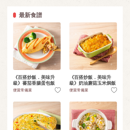
最新食譜
《百搭炒飯．美味升
《百搭炒飯．美味升
級》蕃茄香腸蛋包飯
級》奶油蘑菇玉米焗飯
便當常備菜
便當常備菜