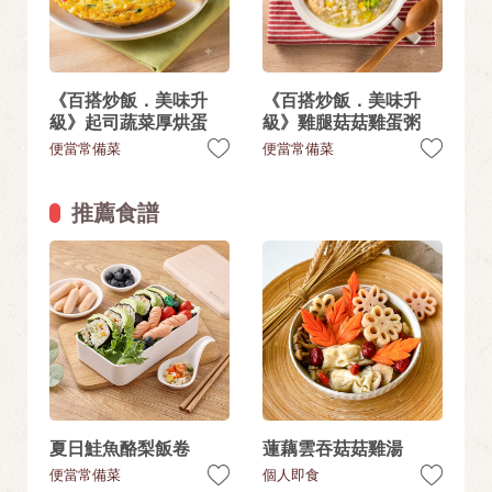
《百搭炒飯．美味升
《百搭炒飯．美味升
級》起司蔬菜厚烘蛋
級》雞腿菇菇雞蛋粥
便當常備菜
便當常備菜
推薦食譜
夏日鮭魚酪梨飯卷
蓮藕雲吞菇菇雞湯
便當常備菜
個人即食