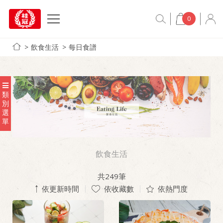
0
飲食生活
每日食譜
類
別
選
單
飲食生活
共
249
筆
依更新時間
依收藏數
依熱門度