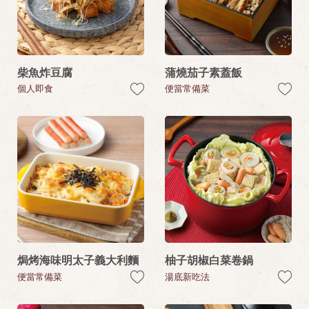
柴魚炸豆腐
蒲燒茄子素蓋飯
個人即食
便當常備菜
焗烤海味明太子義大利麵
柚子胡椒白菜卷鍋
便當常備菜
湯底新吃法