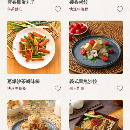
雲吞雞蛋丸子
醬香蛋餃
午茶點心
快速午晚餐
蔥爆沙茶蟳味棒
義式章魚沙拉
快速午晚餐
個人即食