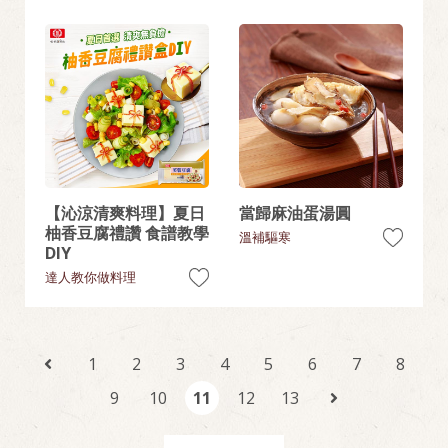
【沁涼清爽料理】夏日
當歸麻油蛋湯圓
柚香豆腐禮讚 食譜教學
溫補驅寒
DIY
達人教你做料理
1
2
3
4
5
6
7
8
9
10
11
12
13