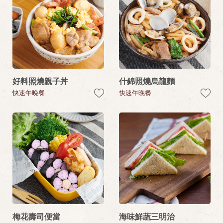
好料照燒親子丼
什錦照燒烏龍麵
快速午晚餐
快速午晚餐
梅花壽司便當
海味鮮蔬三明治