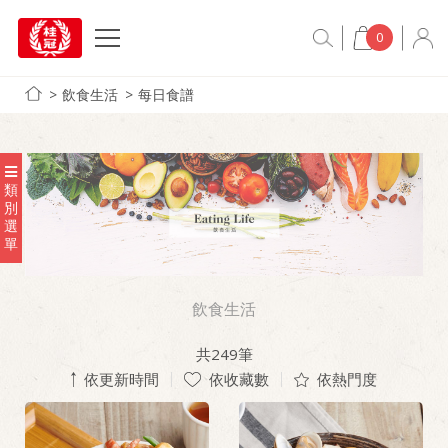
0
飲食生活
每日食譜
類
別
選
單
飲食生活
共
249
筆
依更新時間
依收藏數
依熱門度