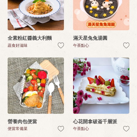
全素粉紅醬義大利麵
滿天星兔兔湯圓
蔬食好滋味
午茶點心
營養肉包便當
心花開拿破崙千層派
便當常備菜
午茶點心