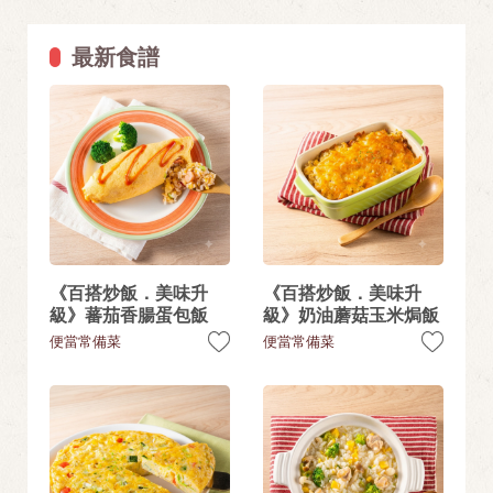
最新食譜
《百搭炒飯．美味升
《百搭炒飯．美味升
級》蕃茄香腸蛋包飯
級》奶油蘑菇玉米焗飯
便當常備菜
便當常備菜