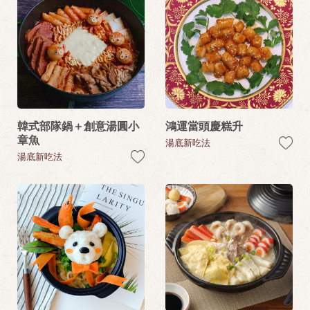
韓式部隊鍋＋創意湯圓小
鴻運當頭慶糕升
章魚
湯底新吃法
湯底新吃法