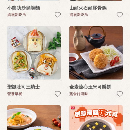
小熊叻沙烏龍麵
山頭火石頭豚骨鍋
湯底新吃法
湯底新吃法
聖誕吐司三騎士
全素流心玉米可樂餅
營養早餐
蔬食好滋味