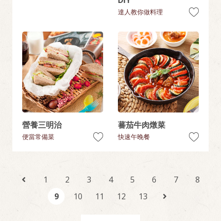
DIY
達人教你做料理
營養三明治
蕃茄牛肉燉菜
便當常備菜
快速午晚餐
1
2
3
4
5
6
7
8
9
10
11
12
13