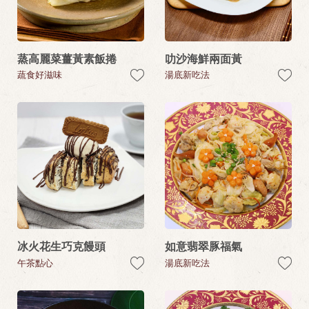
蒸高麗菜薑黃素飯捲
叻沙海鮮兩面黃
蔬食好滋味
湯底新吃法
冰火花生巧克饅頭
如意翡翠豚福氣
午茶點心
湯底新吃法