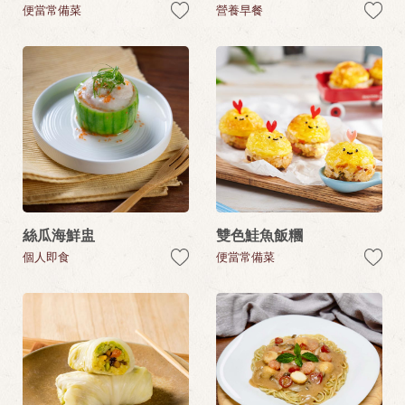
便當常備菜
營養早餐
絲瓜海鮮盅
雙色鮭魚飯糰
個人即食
便當常備菜