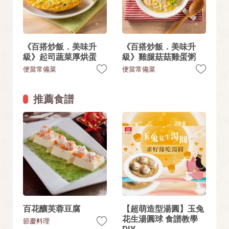
《百搭炒飯．美味升
《百搭炒飯．美味升
級》起司蔬菜厚烘蛋
級》雞腿菇菇雞蛋粥
便當常備菜
便當常備菜
推薦食譜
百花釀芙蓉豆腐
【超萌造型湯圓】玉兔
花生湯圓球 食譜教學
節慶料理