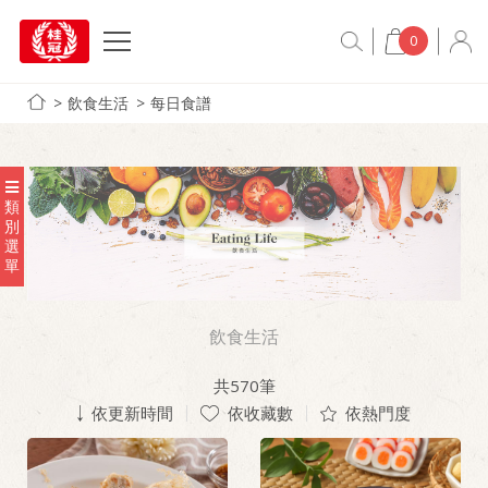
0
飲食生活
每日食譜
類
別
選
單
飲食生活
共
570
筆
依更新時間
依收藏數
依熱門度