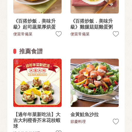
《百搭炒飯．美味升
《百搭炒飯．美味升
級》起司蔬菜厚烘蛋
級》雞腿菇菇雞蛋粥
便當常備菜
便當常備菜
推薦食譜
【過年年菜新吃法】大
金黃鮭魚沙拉
吉大利橙香芥末花枝蝦
節慶料理
球