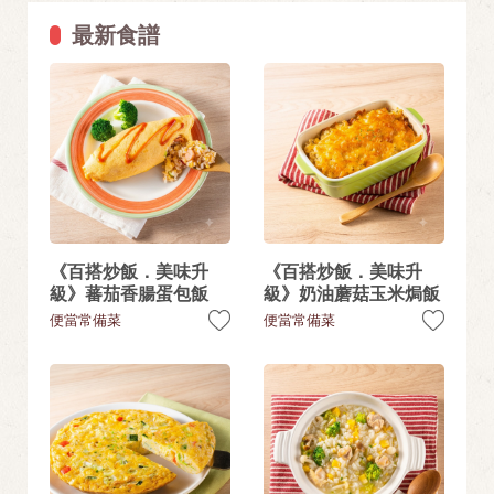
最新食譜
《百搭炒飯．美味升
《百搭炒飯．美味升
級》蕃茄香腸蛋包飯
級》奶油蘑菇玉米焗飯
便當常備菜
便當常備菜