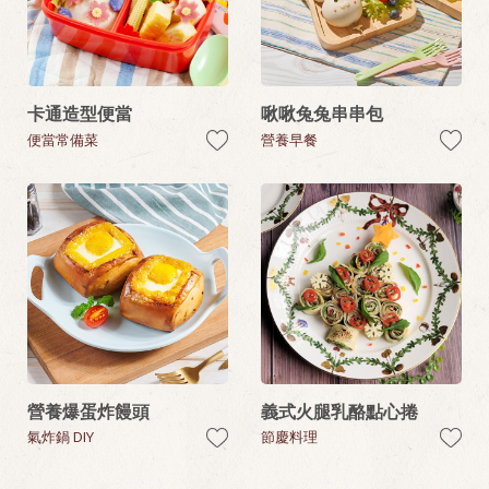
卡通造型便當
啾啾兔兔串串包
便當常備菜
營養早餐
營養爆蛋炸饅頭
義式火腿乳酪點心捲
氣炸鍋 DIY
節慶料理