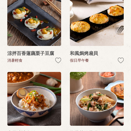
涼拌百香蓮藕栗子豆腐
和風焗烤扇貝
消暑輕食
假日早午餐