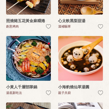
照燒豬五花黃金麻糬捲
心太軟黑梨甜湯
創意烤肉
溫補驅寒
小黃人千層部隊鍋
小海豹燒仙草湯圓
湯底新吃法
親子共廚