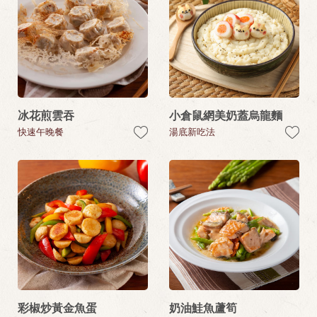
冰花煎雲吞
小倉鼠網美奶蓋烏龍麵
快速午晚餐
湯底新吃法
彩椒炒黃金魚蛋
奶油鮭魚蘆筍