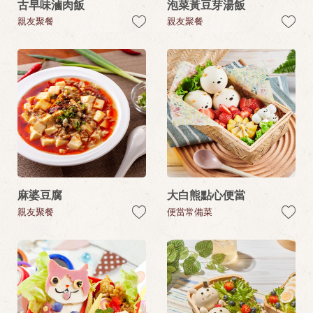
古早味滷肉飯
泡菜黃豆芽湯飯
親友聚餐
親友聚餐
麻婆豆腐
大白熊點心便當
親友聚餐
便當常備菜