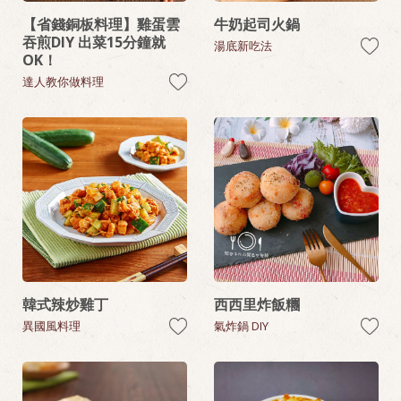
【省錢銅板料理】雞蛋雲
牛奶起司火鍋
吞煎DIY 出菜15分鐘就
湯底新吃法
OK！
達人教你做料理
韓式辣炒雞丁
西西里炸飯糰
異國風料理
氣炸鍋 DIY