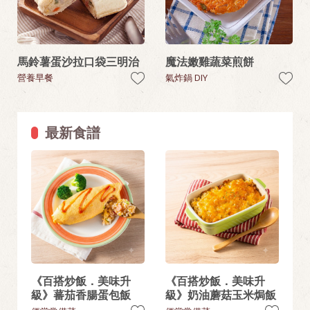
馬鈴薯蛋沙拉口袋三明治
魔法嫩雞蔬菜煎餅
營養早餐
氣炸鍋 DIY
最新食譜
《百搭炒飯．美味升
《百搭炒飯．美味升
級》蕃茄香腸蛋包飯
級》奶油蘑菇玉米焗飯