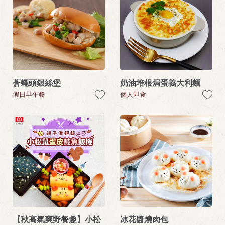
蒼蠅頭銀絲堡
奶油培根焗蛋義大利麵
假日早午餐
個人即食
【秋高氣爽野餐趣】小松
冰花醬燒肉包