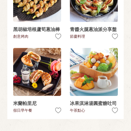
黑胡椒培根蘆筍蔥油棒
青醬火腿蔥油派分享盤
創意烤肉
節慶料理
米蘭帕里尼
冰果淇淋湯圓蜜糖吐司
假日早午餐
午茶點心