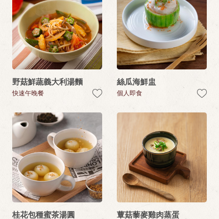
野菇鮮蔬義大利湯麵
絲瓜海鮮盅
快速午晚餐
個人即食
桂花包種蜜茶湯圓
蕈菇藜麥雞肉蒸蛋