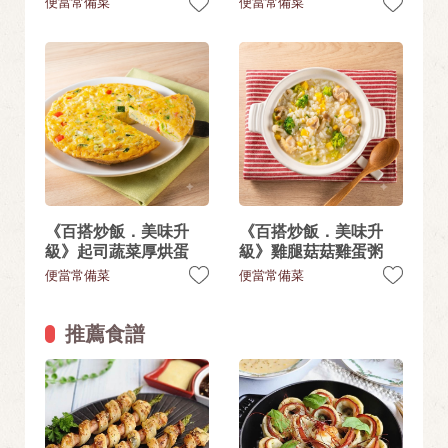
便當常備菜
便當常備菜
《百搭炒飯．美味升
《百搭炒飯．美味升
級》起司蔬菜厚烘蛋
級》雞腿菇菇雞蛋粥
便當常備菜
便當常備菜
推薦食譜