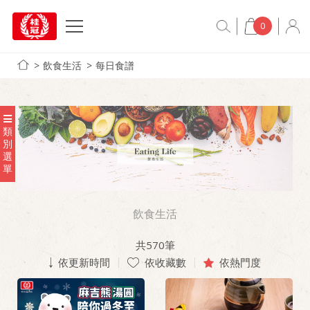
0
飲食生活
每日食譜
類
別
選
單
飲食生活
共
570
筆
依更新時間
依收藏數
依熱門度