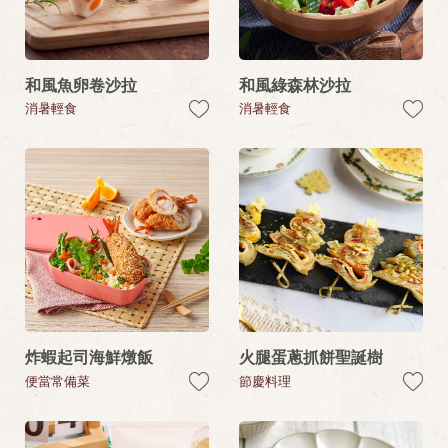
和風魚卵卷沙拉
和風綠森林沙拉
消暑輕食
消暑輕食
炸蝦起司海鮮燉飯
火腿蛋蔥抓餅聖誕樹
便當常備菜
節慶料理