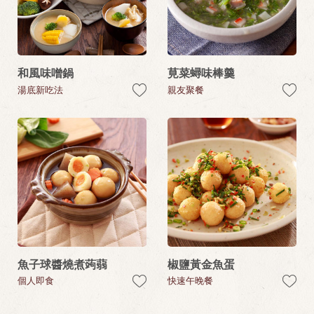
和風味噌鍋
莧菜蟳味棒羹
湯底新吃法
親友聚餐
魚子球醬燒煮蒟蒻
椒鹽黃金魚蛋
個人即食
快速午晚餐