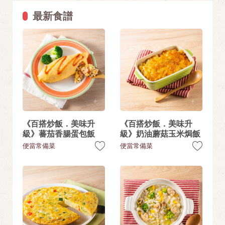
最新食譜
《百搭炒飯．美味升
《百搭炒飯．美味升
級》蕃茄香腸蛋包飯
級》奶油蘑菇玉米焗飯
便當常備菜
便當常備菜