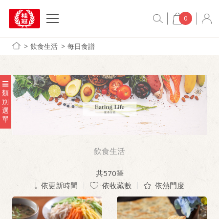
0
飲食生活
每日食譜
類
別
選
單
飲食生活
共
570
筆
依更新時間
依收藏數
依熱門度