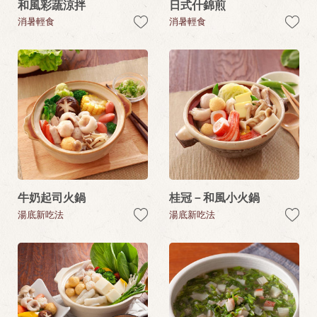
和風彩蔬涼拌
日式什錦煎
消暑輕食
消暑輕食
牛奶起司火鍋
桂冠－和風小火鍋
湯底新吃法
湯底新吃法