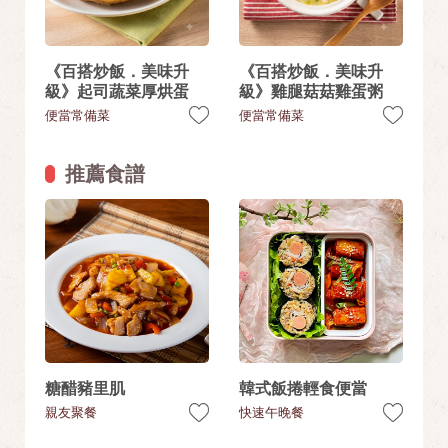
《百搭炒飯．美味升
《百搭炒飯．美味升
級》起司蔬菜厚烘蛋
級》雞腿菇菇雞蛋粥
便當常備菜
便當常備菜
推薦食譜
糖醋豬里肌
韓式飯捲輕食便當
親友聚餐
快速午晚餐