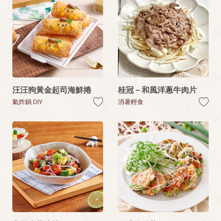
汪汪狗黃金起司海鮮捲
桂冠－和風洋蔥牛肉片
氣炸鍋 DIY
消暑輕食