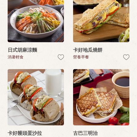
日式胡麻涼麵
卡好地瓜燒餅
消暑輕食
營養早餐
卡好饅頭蛋沙拉
古巴三明治