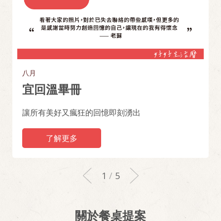
八月
八月
三月
十一月
十二月
宜回溫畢冊
宜約同學會
宜隨心所欲
宜取悅自己
宜抬頭望天
讓所有美好又瘋狂的回憶即刻湧出
不要再互等，大家真的很好揪！
隨心之所想，隨遇之而安
我的快樂自己創造、自給自足
今天的雲長得像什麼呢？
了解更多
1
5
關於餐桌提案