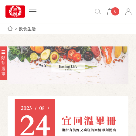
0
飲食生活
類
別
選
單