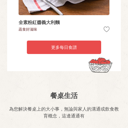
全素粉紅醬義大利麵
義式
蔬食好滋味
個人即
更多每日食譜
餐桌生活
為您解決餐桌上的大小事，無論與家人的溝通或飲食教
育概念，這邊通通有