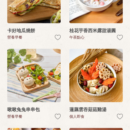
卡好地瓜燒餅
桂花芋香西米露甜湯圓
營養早餐
午茶點心
啾啾兔兔串串包
蓮藕雲吞菇菇雞湯
營養早餐
個人即食