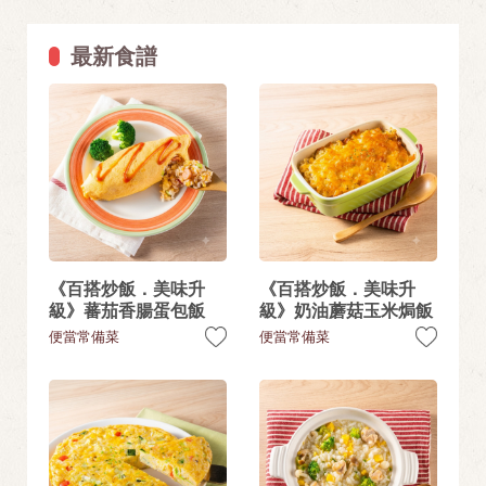
最新食譜
《百搭炒飯．美味升
《百搭炒飯．美味升
級》蕃茄香腸蛋包飯
級》奶油蘑菇玉米焗飯
便當常備菜
便當常備菜