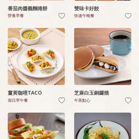
番茄肉醬義麵捲餅
雙味卡好餃
營養早餐
快速午晚餐
薑黃咖哩TACO
芝麻白玉銅鑼燒
假日早午餐
午茶點心