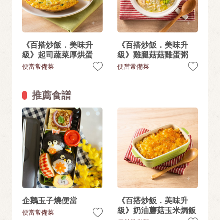
《百搭炒飯．美味升
《百搭炒飯．美味升
級》起司蔬菜厚烘蛋
級》雞腿菇菇雞蛋粥
便當常備菜
便當常備菜
推薦食譜
企鵝玉子燒便當
《百搭炒飯．美味升
級》奶油蘑菇玉米焗飯
便當常備菜