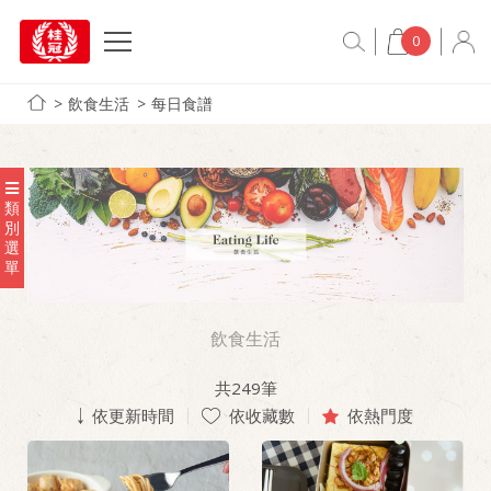
0
飲食生活
每日食譜
類
別
選
單
飲食生活
共
249
筆
依更新時間
依收藏數
依熱門度