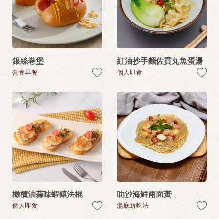
銀絲卷堡
紅油抄手麵佐貢丸魚蛋湯
營養早餐
個人即食
橄欖油蒜味蝦鑲法棍
叻沙海鮮兩面黃
個人即食
湯底新吃法