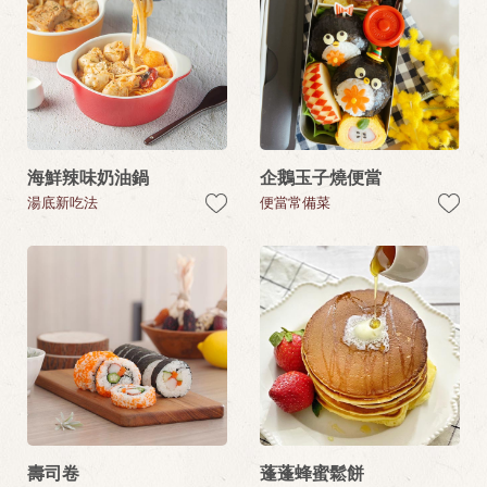
海鮮辣味奶油鍋
企鵝玉子燒便當
湯底新吃法
便當常備菜
壽司卷
蓬蓬蜂蜜鬆餅