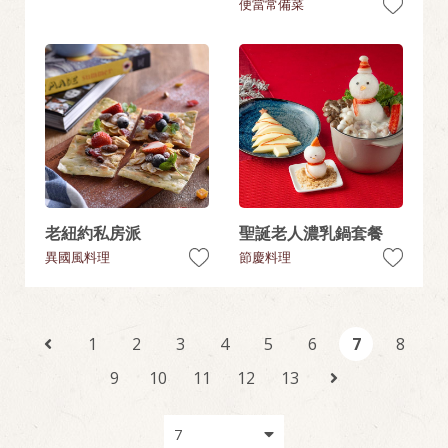
便當常備菜
老紐約私房派
聖誕老人濃乳鍋套餐
異國風料理
節慶料理
1
2
3
4
5
6
7
8
9
10
11
12
13