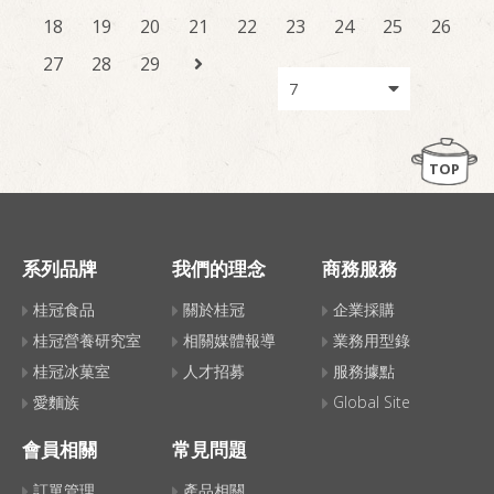
18
19
20
21
22
23
24
25
26
27
28
29
TOP
系列品牌
我們的理念
商務服務
桂冠食品
關於桂冠
企業採購
桂冠營養研究室
相關媒體報導
業務用型錄
桂冠冰菓室
人才招募
服務據點
愛麵族
Global Site
會員相關
常見問題
訂單管理
產品相關