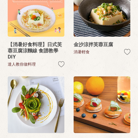
【消暑好食料理】日式芙
金沙涼拌芙蓉豆腐
蓉豆腐涼麵線 食譜教學
消暑輕食
DIY
達人教你做料理