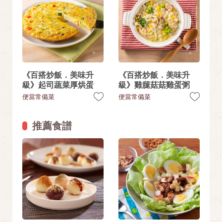
《百搭炒飯．美味升
《百搭炒飯．美味升
級》起司蔬菜厚烘蛋
級》雞腿菇菇雞蛋粥
便當常備菜
便當常備菜
推薦食譜