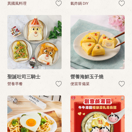
異國風料理
氣炸鍋 DIY
聖誕吐司三騎士
營養海鮮玉子燒
營養早餐
便當常備菜