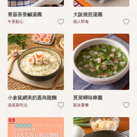
青蒜茶香鹹湯圓
大阪燒煎湯圓
午茶點心
個人即食
小倉鼠網美奶蓋烏龍麵
莧菜蟳味棒羹
湯底新吃法
親友聚餐