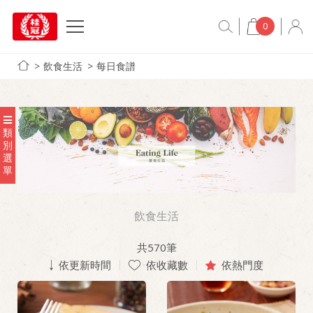
0
飲食生活
每日食譜
類
別
選
單
飲食生活
共
570
筆
依更新時間
依收藏數
依熱門度