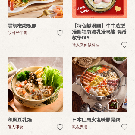
黑胡椒鐵板麵
【特色鹹湯圓】牛牛造型
湯圓福袋濃乳湯烏龍 食譜
假日早午餐
教學DIY
達人教你做料理
和風豆乳鍋
日本山頭火塩味豚骨鍋
個人即食
親友聚餐