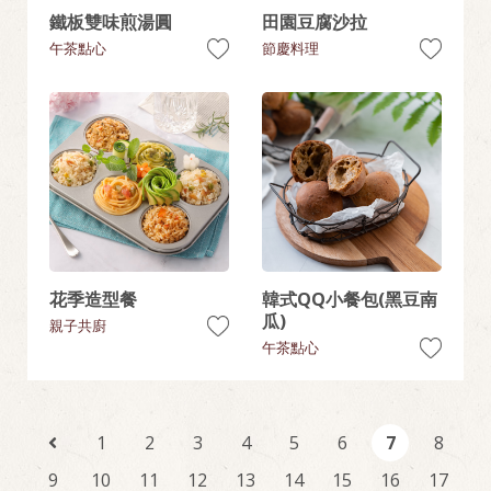
鐵板雙味煎湯圓
田園豆腐沙拉
午茶點心
節慶料理
花季造型餐
韓式QQ小餐包(黑豆南
瓜)
親子共廚
午茶點心
1
2
3
4
5
6
7
8
9
10
11
12
13
14
15
16
17