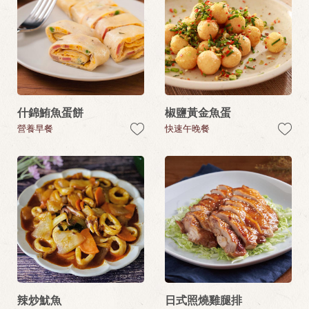
什錦鮪魚蛋餅
椒鹽黃金魚蛋
營養早餐
快速午晚餐
辣炒魷魚
日式照燒雞腿排