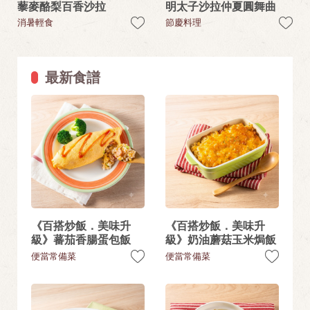
藜麥酪梨百香沙拉
明太子沙拉仲夏圓舞曲
消暑輕食
節慶料理
最新食譜
《百搭炒飯．美味升
《百搭炒飯．美味升
級》蕃茄香腸蛋包飯
級》奶油蘑菇玉米焗飯
便當常備菜
便當常備菜