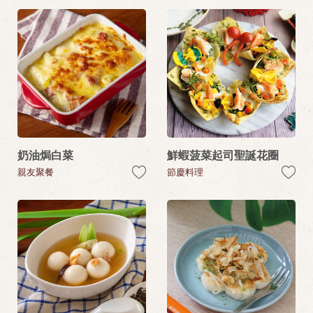
奶油焗白菜
鮮蝦菠菜起司聖誕花圈
親友聚餐
節慶料理